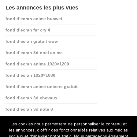
Les annonces les plus vues
fond d’ecran anime huawei
fond d’ecran far cry 4
fond d’ecran gratuit wow
fond d’ecran 3d noel anime
fond d’ecran anime 1920×1200
fond d’ecran 1920×1080
fond d’ecran anime univers gratuit
fond d’ecran 3d chevaux
fond d’ecran 3d note 8
fond d’ecran linkedin
Les cookies nous permettent de personnaliser le contenu et
les annonces, d'offrir des fonctionnalités relatives aux médias
sociaux et d'analyser notre trafic. Nous partageons également