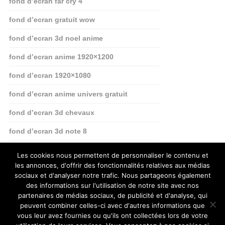
fond d’ecran far cry 4
fond d’ecran gratuit wow
fond d’ecran 3d noel anime
fond d’ecran anime 1920×1200
fond d’ecran 1920×1080
fond d’ecran anime univers gratuit
fond d’ecran 3d chevaux
fond d’ecran 3d note 8
fond d’ecran linkedin
Les cookies nous permettent de personnaliser le contenu et
les annonces, d'offrir des fonctionnalités relatives aux médias
sociaux et d'analyser notre trafic. Nous partageons également
des informations sur l'utilisation de notre site avec nos
partenaires de médias sociaux, de publicité et d'analyse, qui
peuvent combiner celles-ci avec d'autres informations que
vous leur avez fournies ou qu'ils ont collectées lors de votre