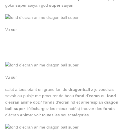
goku
super
saiyan god
super
saiyan
Vu sur
Vu sur
salut a tous,etant un grand fan de
dragon
ball
z je voudrais
savoir ou puisje me procurer de beau
fond
d'
ecran
ou
fond
d'
ecran
animé dbz?
fond
s d'écran hd et arrièresplan
dragon
ball super
. téléchargez les mieux notés) trouver des
fond
s
d'écran
anime
: voir toutes les souscatégories.