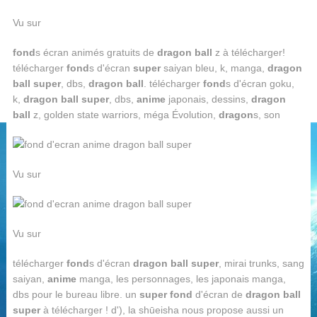
Vu sur
fond
s écran animés gratuits de
dragon ball
z à télécharger!
télécharger
fond
s d'écran
super
saiyan bleu, k, manga,
dragon
ball super
, dbs,
dragon ball
. télécharger
fond
s d'écran goku,
k,
dragon ball super
, dbs,
anime
japonais, dessins,
dragon
ball
z, golden state warriors, méga Évolution,
dragon
s, son
Vu sur
Vu sur
télécharger
fond
s d'écran
dragon ball super
, mirai trunks, sang
saiyan,
anime
manga, les personnages, les japonais manga,
dbs pour le bureau libre. un
super fond
d'écran de
dragon ball
super
à télécharger ! d'), la shūeisha nous propose aussi un