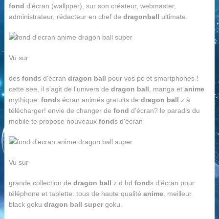
fond
d'écran (wallpper), sur son créateur, webmaster,
administrateur, rédacteur en chef de
dragon
ball
ultimate.
Vu sur
des
fond
s d'écran
dragon ball
pour vos pc et smartphones !
cette see, il s'agit de l'univers de
dragon ball
, manga et
anime
mythique
fond
s écran animés gratuits de
dragon ball
z à
télécharger! envie de changer de
fond
d'écran? le paradis du
mobile te propose nouveaux
fond
s d'écran
Vu sur
grande collection de
dragon ball
z d hd
fond
s d'écran pour
téléphone et tablette. tous de haute qualité
anime
. meilleur.
black goku
dragon ball super
goku.